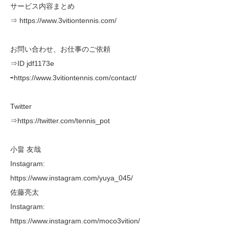
サービス内容まとめ
⇒ https://www.3vitiontennis.com/
お問い合わせ、お仕事のご依頼
⇒ID jdf1173e
⇨https://www.3vitiontennis.com/contact/
Twitter
⇒https://twitter.com/tennis_pot
小畠 友哉
Instagram:
https://www.instagram.com/yuya_045/
佐藤亮太
Instagram:
https://www.instagram.com/moco3vition/