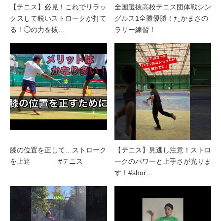
【テニス】必見！これでリラッ
全国選抜高校テニス団体戦シン
クスして鋭いストロークが打て
グルス1全勝優勝！たかまさの
る！◯の力を抜…
ラリー練習！
膝の位置を正して…ストローク
【テニス】見逃し注意！ストロ
を上達 #テニス
ークのパワーと上手さが光りま
す！#shor…