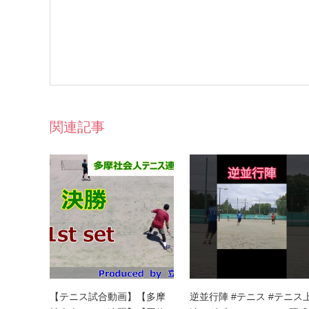
関連記事
【テニス試合動画】【多摩
逆並行陣 #テニス #テニス