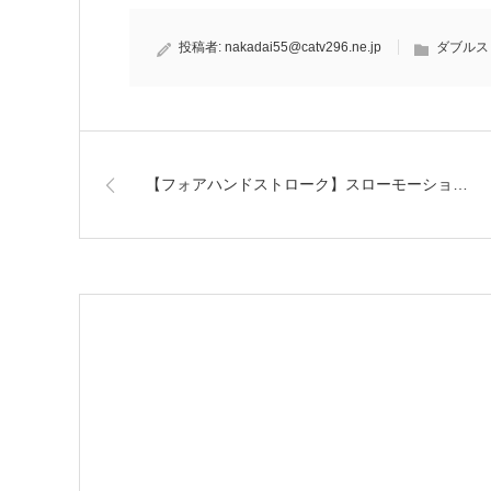
投稿者:
nakadai55@catv296.ne.jp
ダブルス
【フォアハンドストローク】スローモーショ…