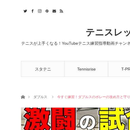
t
act
RSS
テニスレッ
テニスが上手くなる！YouTubeテニス練習指導動画チャ
スタテニ
Tennisrise
T-P
ホーム
ダブルス
今すぐ練習！ダブルスのボレーの攻め方と守