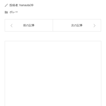
投稿者:
hanauta39
ボレー
前の記事
次の記事