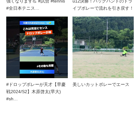
強くなります💪 #試合 #tennis
u12決勝！バックハンドのドラ
#全日本テニス…
イブボレーで流れを引き戻す！
#ドロップボレーが天才【早慶
美しいカットボレーでエース
戦2024/S2】木原啓太(早大)
#sh…