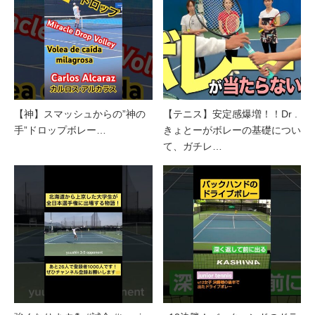
【神】スマッシュからの”神の
【テニス】安定感爆増！！Dr .
手”ドロップボレー…
きょとーがボレーの基礎につい
て、ガチレ…