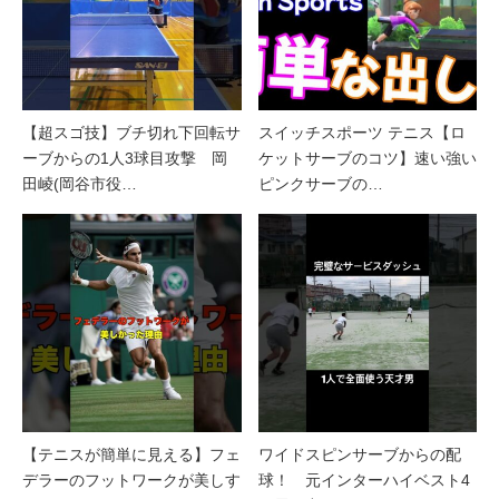
【超スゴ技】ブチ切れ下回転サ
スイッチスポーツ テニス【ロ
ーブからの1人3球目攻撃 岡
ケットサーブのコツ】速い強い
田崚(岡谷市役…
ピンクサーブの…
【テニスが簡単に見える】フェ
ワイドスピンサーブからの配
デラーのフットワークが美しす
球！ 元インターハイベスト4