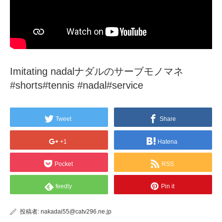
Imitating nadalナダルのサーブモノマネ
#shorts#tennis #nadal#service
Tweet
Share
+1
Hatena
Pocket
RSS
feedly
Pin it
投稿者:
nakadai55@catv296.ne.jp