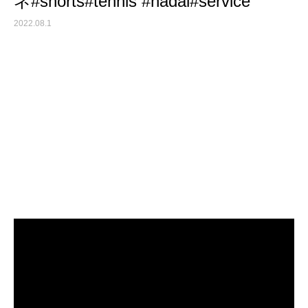
ネ#shorts#tennis #nadal#service
2022.08.1