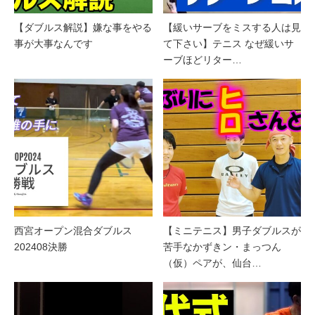
【ダブルス解説】嫌な事をやる
【緩いサーブをミスする人は見
事が大事なんです
て下さい】テニス なぜ緩いサ
ーブほどリター…
西宮オープン混合ダブルス
【ミニテニス】男子ダブルスが
202408決勝
苦手なかずきン・まっつん
（仮）ペアが、仙台…