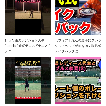
打った後のポジション大事
【フォア】最近の選手に多いラ
#tennis #硬式テニス #テニス #
ケットヘッドが前を向く現代式
テニ…
テイクバックに…