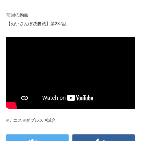
前回の動画
【ぬいさんぽ決勝戦】第237話
#テニス #ダブルス #試合