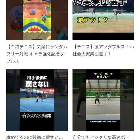
【白猫テニス】気楽にランダム
【テニス】激アツダブルス！vs
フリー対戦 キャラ強化記念ダ
社会人実業団選手！
ブルス
攻めてるのに後衛に戻すと…
自分でもビックリな高速ポー