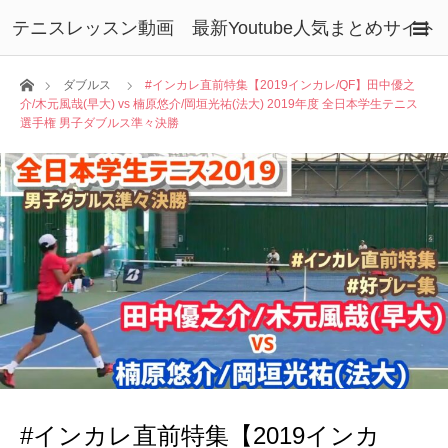
テニスレッスン動画 最新Youtube人気まとめサイト
ホーム
ダブルス
#インカレ直前特集【2019インカレ/QF】田中優之
介/木元風哉(早大) vs 楠原悠介/岡垣光祐(法大) 2019年度 全日本学生テニス
選手権 男子ダブルス準々決勝
#インカレ直前特集【2019インカ