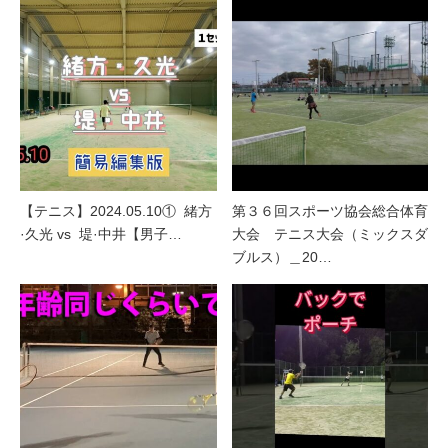
【テニス】2024.05.10① 緒方
第３６回スポーツ協会総合体育
·久光 vs 堤·中井【男子…
大会 テニス大会（ミックスダ
ブルス）＿20…