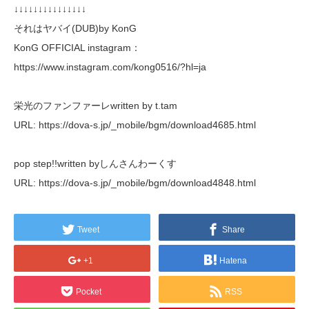
↓↓↓↓↓↓↓↓↓↓↓↓↓↓↓
それはヤバイ(DUB)by KonG
KonG OFFICIAL instagram：
https://www.instagram.com/kong0516/?hl=ja
栄光のファンファーレwritten by t.tam
URL: https://dova-s.jp/_mobile/bgm/download4685.html
pop step!!written byしんさんわーくす
URL: https://dova-s.jp/_mobile/bgm/download4848.html
Tweet
Share
+1
Hatena
Pocket
RSS