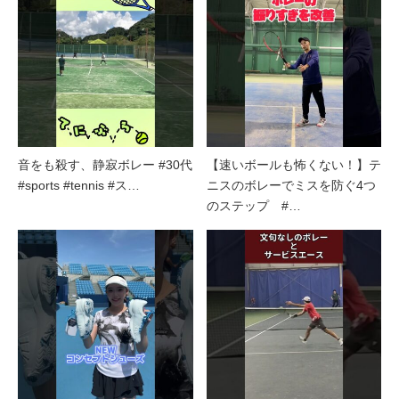
音をも殺す、静寂ボレー #30代
【速いボールも怖くない！】テ
#sports #tennis #ス…
ニスのボレーでミスを防ぐ4つ
のステップ #…