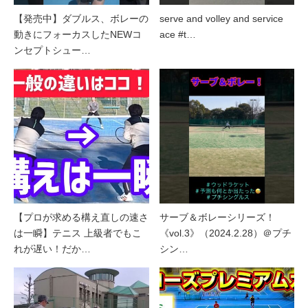
【発売中】ダブルス、ボレーの
serve and volley and service
動きにフォーカスしたNEWコ
ace #t…
ンセプトシュー…
【プロが求める構え直しの速さ
サーブ＆ボレーシリーズ！
は一瞬】テニス 上級者でもこ
《vol.3》（2024.2.28）＠プチ
れが遅い！だか…
シン…