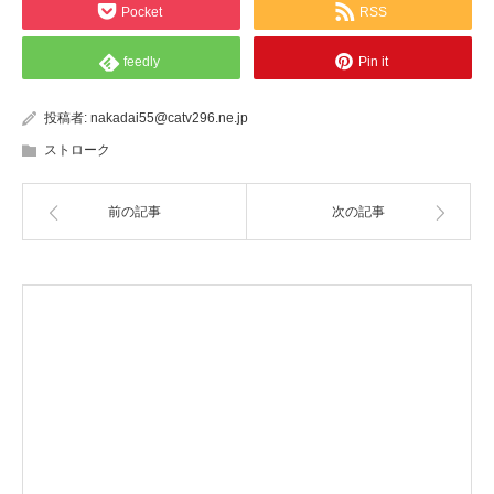
Pocket
RSS
feedly
Pin it
投稿者:
nakadai55@catv296.ne.jp
ストローク
前の記事
次の記事