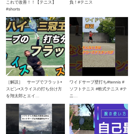
これで改善！！【テニス】
負！#テニス
#shorts
［解説］ サーブでフラット•
ワイドサーブ壁打ち#tennis #
スピン•スライスの打ち分け方
ソフトテニス #軟式テニス #テ
を翔太郎とエイ…
ニ…