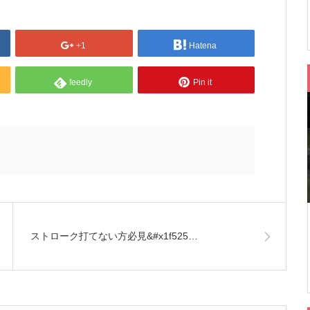
+1
Hatena
feedly
Pin it
ストローク打てない方必見&#x1f525…