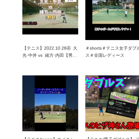
【テニス】2022.10.28④ 久
＃shorts＃テニス女子ダブ
光·中井 vs 緒方·内田【男…
ス＃全国レディース