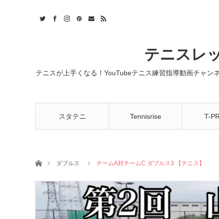
t
act
RSS
テニスレッ
テニスが上手くなる！YouTubeテニス練習指導動画チャ
スタテニ
Tennisrise
T-P
ホーム
ダブルス
チームA対チームC ダブルス3 【テニス】