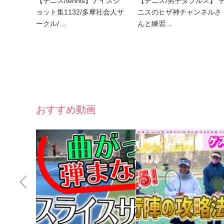
【テニス/tennis】ナイスシ
【テニス/男子ダブルス】 
ョット集1132/多摩社会人サ
ニスのヒザ神チャンネルさ
ークル/…
んと練習…
おすすめ動画