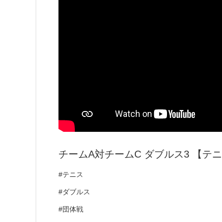
チームA対チームC ダブルス3 【テ
#テニス
#ダブルス
#団体戦