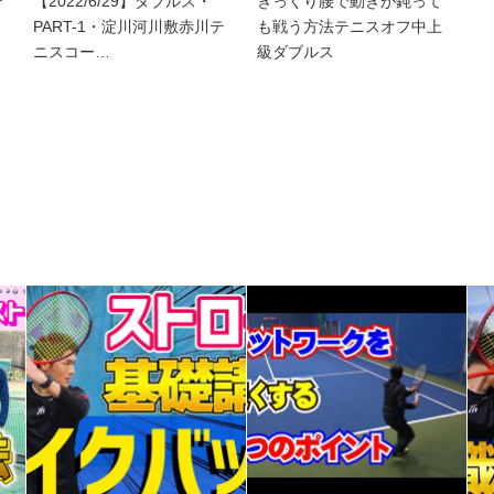
テ
【2022/6/29】ダブルス・
ぎっくり腰で動きが鈍って
PART-1・淀川河川敷赤川テ
も戦う方法テニスオフ中上
ニスコー…
級ダブルス