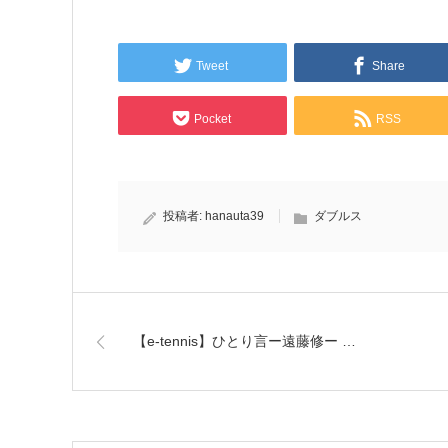
Tweet
Share
Pocket
RSS
投稿者:
hanauta39
ダブルス
【e-tennis】ひとり言ー遠藤修ー …