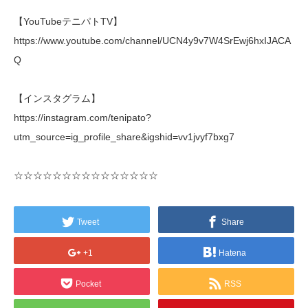
【YouTubeテニパトTV】
https://www.youtube.com/channel/UCN4y9v7W4SrEwj6hxIJACA
Q
【インスタグラム】
https://instagram.com/tenipato?
utm_source=ig_profile_share&igshid=vv1jvyf7bxg7
☆☆☆☆☆☆☆☆☆☆☆☆☆☆☆
Tweet
Share
+1
Hatena
Pocket
RSS