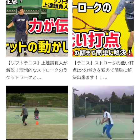
【ソフトテニス】上達請負人が
【テニス】ストロークの低い打
解説！理想的なストロークのラ
点は○の傾きを変えて簡単に解
ケットワークと…
決出来ます！！…