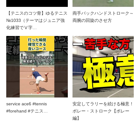
【テニスのコツ骨】ゆるテニス
両手バックハンドストローク～
№1033（テーマはジュニア強
両腕の回旋のさせ方
化練習でⅤ字…
service ace6 #tennis
安定してラリーを続ける極意！
#forehand #テニス…
ボレー・ストローク【ボレー
編】