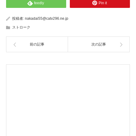
feedly
Pin it
投稿者:
nakadai55@catv296.ne.jp
ストローク
前の記事
次の記事