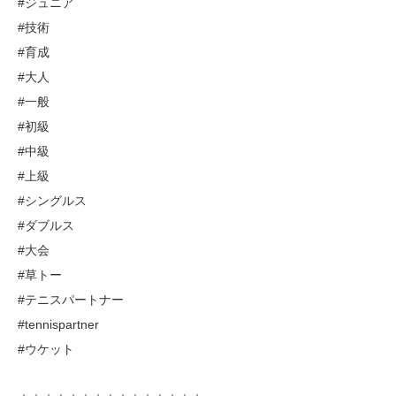
#ジュニア
#技術
#育成
#大人
#一般
#初級
#中級
#上級
#シングルス
#ダブルス
#大会
#草トー
#テニスパートナー
#tennispartner
#ウケット