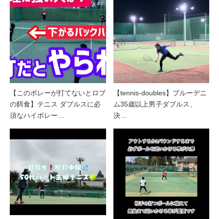
【このボレーが打てないとロブ
【tennis-doubles】ブルーデニ
の餌食】テニス ダブルスに必
ム35歳以上男子ダブルス、
須なハイボレー…
決…