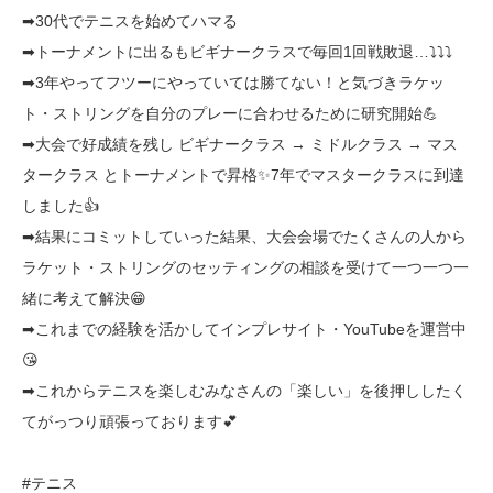
➡30代でテニスを始めてハマる
➡トーナメントに出るもビギナークラスで毎回1回戦敗退…⤵⤵⤵
➡3年やってフツーにやっていては勝てない！と気づきラケッ
ト・ストリングを自分のプレーに合わせるために研究開始💪
➡大会で好成績を残し ビギナークラス → ミドルクラス → マス
タークラス とトーナメントで昇格✨7年でマスタークラスに到達
しました👍
➡結果にコミットしていった結果、大会会場でたくさんの人から
ラケット・ストリングのセッティングの相談を受けて一つ一つ一
緒に考えて解決😁
➡これまでの経験を活かしてインプレサイト・YouTubeを運営中
😘
➡これからテニスを楽しむみなさんの「楽しい」を後押ししたく
てがっつり頑張っております💕
#テニス