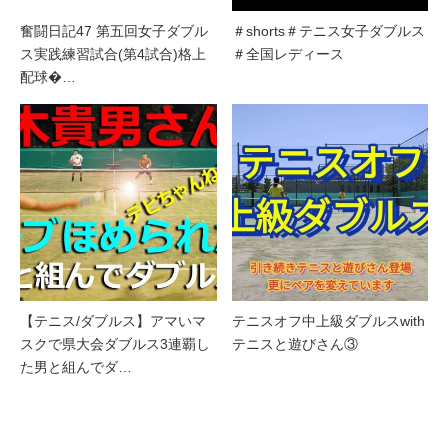
奮闘日記47 第五回女子ダブル
＃shorts＃テニス女子ダブルス
ス実践練習試合(第4試合)格上
＃全国レディース
配球�…
【テニス/ダブルス】アマいマ
テニスオフ中上級ダブルスwith
スクで県大会ダブルス3連覇し
テニスと遊びさん③
た男と組んでダ…