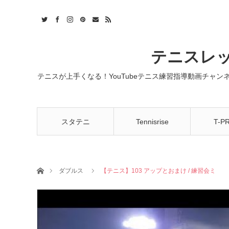
t
act
RSS
テニスレッ
テニスが上手くなる！YouTubeテニス練習指導動画チャ
スタテニ
Tennisrise
T-P
ホーム
ダブルス
【テニス】103 アップとおまけ / 練習会ミ