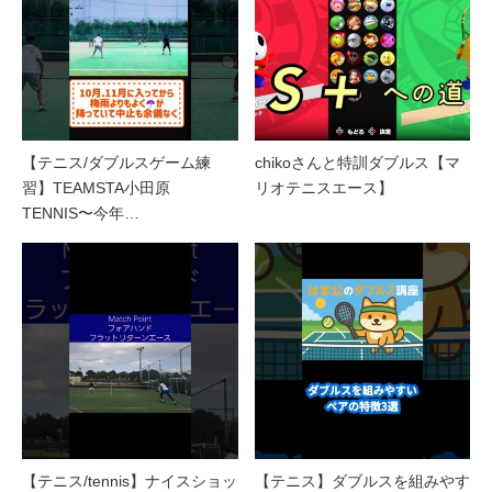
【テニス/ダブルスゲーム練
chikoさんと特訓ダブルス【マ
習】TEAMSTA小田原
リオテニスエース】
TENNIS〜今年…
【テニス/tennis】ナイスショッ
【テニス】ダブルスを組みやす