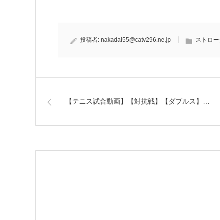
投稿者:
nakadai55@catv296.ne.jp
ストロー
【テニス試合動画】【対抗戦】【ダブルス】…