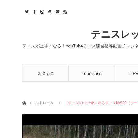
t
act
RSS
テニスレッ
テニスが上手くなる！YouTubeテニス練習指導動画チャ
スタテニ
Tennisrise
T-P
ホーム
ストローク
【テニスのコツ骨】ゆるテニス№929（テ