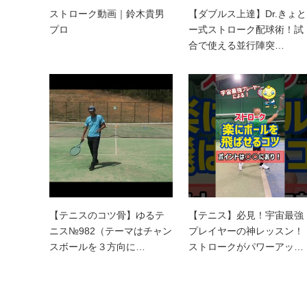
ストローク動画｜鈴木貴男
【ダブルス上達】Dr.きょと
プロ
ー式ストローク配球術！試
合で使える並行陣突…
【テニスのコツ骨】ゆるテ
【テニス】必見！宇宙最強
ニス№982（テーマはチャン
プレイヤーの神レッスン！
スボールを３方向に…
ストロークがパワーアッ…